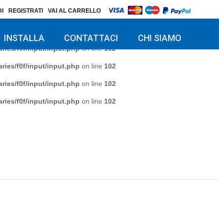
I
REGISTRATI
VAI AL CARRELLO
ries/f0f/input/input.php
on line
102
ries/f0f/input/input.php
on line
102
INSTALLA
CONTATTACI
CHI SIAMO
ries/f0f/input/input.php
on line
102
ries/f0f/input/input.php
on line
102
ries/f0f/input/input.php
on line
102
ries/f0f/input/input.php
on line
102