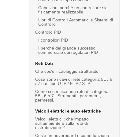
Condizioni perché un controllore sia
fisicamente realizzabile
Libri di Controlli Automatici e Sistemi di
Controllo
Controllo PID
I controllori PID
I perché del grande successo
commerciale dei regolatori PID
Reti Dati
Che cos'è il cablaggio strutturato
Cosa sono i cavi di rete categoria 5E / 6
/ 7 e di tipo UTP / FTP / STP
Come si certifica una rete di categoria
5E , 6 o 7 . Strumenti , parametri ,
permessi.
Veicoli elettrici e auto elettriche
Veicoli elettrici : che impatto
sull'ambiente e sulla rete di
distrubuzione ?
Cos'è un hoverboard e come funziona