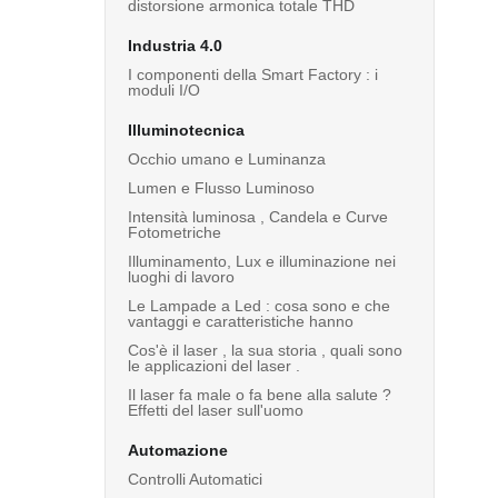
distorsione armonica totale THD
Industria 4.0
I componenti della Smart Factory : i
moduli I/O
Illuminotecnica
Occhio umano e Luminanza
Lumen e Flusso Luminoso
Intensità luminosa , Candela e Curve
Fotometriche
Illuminamento, Lux e illuminazione nei
luoghi di lavoro
Le Lampade a Led : cosa sono e che
vantaggi e caratteristiche hanno
Cos'è il laser , la sua storia , quali sono
le applicazioni del laser .
Il laser fa male o fa bene alla salute ?
Effetti del laser sull'uomo
Automazione
Controlli Automatici