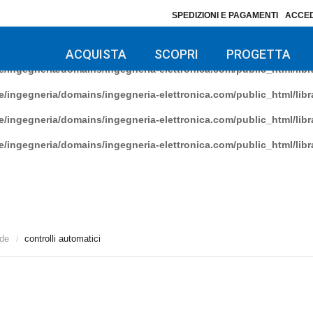
SPEDIZIONI E PAGAMENTI
ACCED
/ingegneria/domains/ingegneria-elettronica.com/public_html/libra
/ingegneria/domains/ingegneria-elettronica.com/public_html/libra
ACQUISTA
SCOPRI
PROGETTA
/ingegneria/domains/ingegneria-elettronica.com/public_html/libra
/ingegneria/domains/ingegneria-elettronica.com/public_html/libra
/ingegneria/domains/ingegneria-elettronica.com/public_html/libra
/ingegneria/domains/ingegneria-elettronica.com/public_html/libra
ode
controlli automatici
/