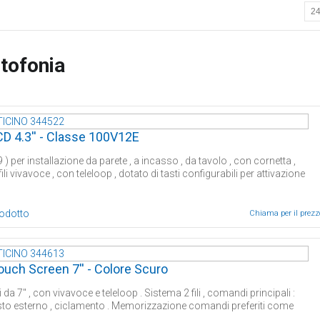
tofonia
CD 4.3'' - Classe 100V12E
 per installazione da parete , a incasso , da tavolo , con cornetta ,
vivavoce , con teleloop , dotato di tasti configurabili per attivazione
rodotto
Chiama per il prezz
uch Screen 7'' - Colore Scuro
'' , con vivavoce e teleloop . Sistema 2 fili , comandi principali :
posto esterno , ciclamento . Memorizzazione comandi preferiti come