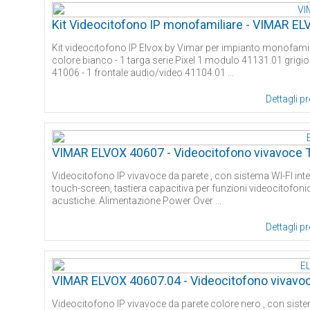
Kit Videocitofono IP monofamiliare - VIMAR E
Kit videocitofono IP Elvox by Vimar per impianto monofamil
colore bianco - 1 targa serie Pixel 1 modulo 41131.01 grigi
41006 - 1 frontale audio/video 41104.01 ...
Dettagli p
VIMAR ELVOX 40607 - Videocitofono vivavoce TA
Videocitofono IP vivavoce da parete , con sistema WI-FI int
touch-screen, tastiera capacitiva per funzioni videocitofoni
acustiche. Alimentazione Power Over ...
Dettagli p
VIMAR ELVOX 40607.04 - Videocitofono vivavoce
Videocitofono IP vivavoce da parete colore nero , con sist