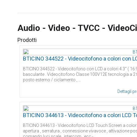
Audio - Video - TVCC - VideoCi
Prodotti
BTICINO 344522 - Videocitofono a colori con L
BTICINO 344522 - Videocitofono con LCD a colori 4.3'' ( 16:9 )
basculante . Videocitofono Classe 100V12E tecnologia a 2 fili 
posto esterno / ciclamento , ...
Dettagli p
BTICINO 344613 - Videocitofono a colori LCD To
BTICINO 344613 - Videocitofono LCD Touch Screen a colori da 7
apertura , serratura , connessione vivavoce , attivazione 
comando luci scale , intercom , ecc - ...