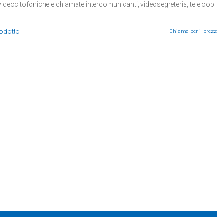
i videocitofoniche e chiamate intercomunicanti, videosegreteria, teleloop
rodotto
Chiama per il prezz