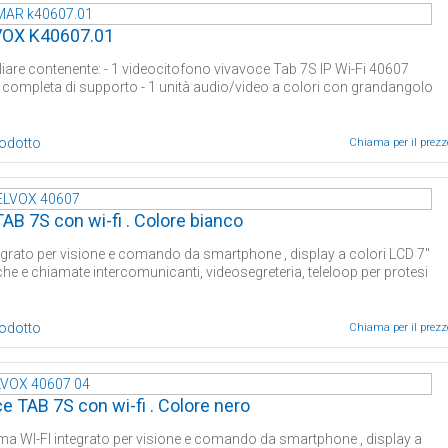
LVOX K40607.01
iare contenente: - 1 videocitofono vivavoce Tab 7S IP Wi-Fi 40607
o completa di supporto - 1 unità audio/video a colori con grandangolo
rodotto
Chiama per il prezz
B 7S con wi-fi . Colore bianco
egrato per visione e comando da smartphone , display a colori LCD 7''
che e chiamate intercomunicanti, videosegreteria, teleloop per protesi
rodotto
Chiama per il prezz
 TAB 7S con wi-fi . Colore nero
ema WI-FI integrato per visione e comando da smartphone , display a