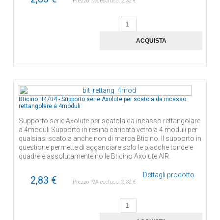
Prezzo IVA esclusa:
2,32 €
Bticino H4704 - Supporto serie Axolute per scatola da incasso
rettangolare a 4moduli
Supporto serie Axolute per scatola da incasso rettangolare
a 4moduli Supporto in resina caricata vetro a 4 moduli per
qualsiasi scatola anche non di marca Bticino. Il supporto in
questione permette di agganciare solo le placche tonde e
quadre e assolutamente no le Bticino Axolute AIR.
Dettagli prodotto
2,83 €
Prezzo IVA esclusa:
2,32 €