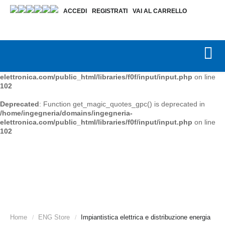
ACCEDI
REGISTRATI
VAI AL CARRELLO
Deprecated
: Function get_magic_quotes_gpc() is deprecated in
/home/ingegneria/domains/ingegneria-
elettronica.com/public_html/libraries/f0f/input/input.php
on line
102
Deprecated
: Function get_magic_quotes_gpc() is deprecated in
/home/ingegneria/domains/ingegneria-
elettronica.com/public_html/libraries/f0f/input/input.php
on line
102
Deprecated
: Function get_magic_quotes_gpc() is deprecated in
/home/ingegneria/domains/ingegneria-
elettronica.com/public_html/libraries/f0f/input/input.php
on line
102
Home
ENG Store
Impiantistica elettrica e distribuzione energia
/
/