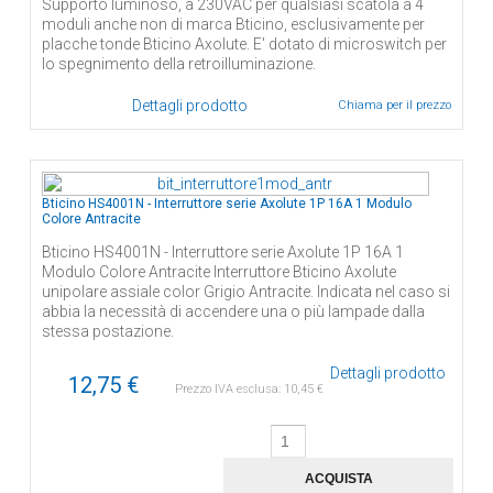
Supporto luminoso, a 230VAC per qualsiasi scatola a 4
moduli anche non di marca Bticino, esclusivamente per
placche tonde Bticino Axolute. E' dotato di microswitch per
lo spegnimento della retroilluminazione.
Dettagli prodotto
Chiama per il prezzo
Bticino HS4001N - Interruttore serie Axolute 1P 16A 1 Modulo
Colore Antracite
Bticino HS4001N - Interruttore serie Axolute 1P 16A 1
Modulo Colore Antracite Interruttore Bticino Axolute
unipolare assiale color Grigio Antracite. Indicata nel caso si
abbia la necessità di accendere una o più lampade dalla
stessa postazione.
Dettagli prodotto
12,75 €
Prezzo IVA esclusa:
10,45 €