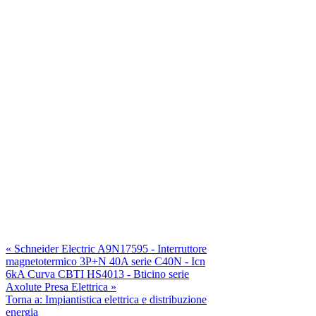
« Schneider Electric A9N17595 - Interruttore
magnetotermico 3P+N 40A serie C40N - Icn
6kA Curva C
BTI HS4013 - Bticino serie
Axolute Presa Elettrica »
Torna a: Impiantistica elettrica e distribuzione
energia