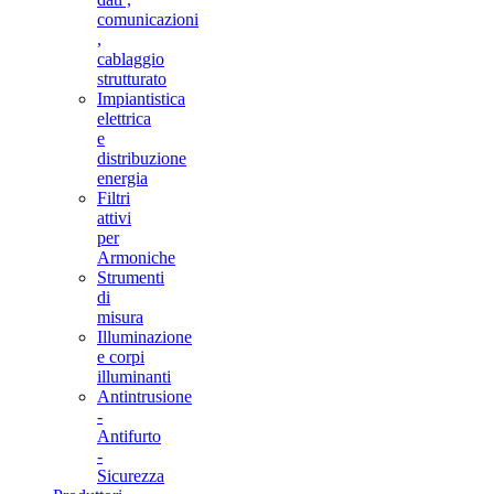
comunicazioni
,
cablaggio
strutturato
Impiantistica
elettrica
e
distribuzione
energia
Filtri
attivi
per
Armoniche
Strumenti
di
misura
Illuminazione
e corpi
illuminanti
Antintrusione
-
Antifurto
-
Sicurezza