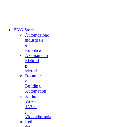
ENG Store
Automazione
industriale
e
Robotica
Azionamenti
Elettrici
e
Motori
Domotica
e
Building
Automation
Audio -
Video -
TVCC
-
Videocitofonia
Reti
dati ,