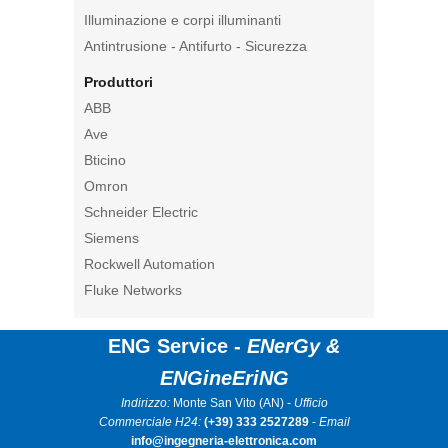
Illuminazione e corpi illuminanti
Antintrusione - Antifurto - Sicurezza
Produttori
ABB
Ave
Bticino
Omron
Schneider Electric
Siemens
Rockwell Automation
Fluke Networks
ENG Service -
ENerGy &
ENGineEriNG
Indirizzo:
Monte San Vito (AN) -
Ufficio
Commerciale H24:
(+39) 333 2527289
-
Email
info@ingegneria-elettronica.com