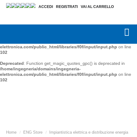
ACCEDI
REGISTRATI
VAI AL CARRELLO
Deprecated
: Function get_magic_quotes_gpc() is deprecated in
/home/ingegneria/domains/ingegneria-
elettronica.com/public_html/libraries/f0f/input/input.php
on line
102
Deprecated
: Function get_magic_quotes_gpc() is deprecated in
/home/ingegneria/domains/ingegneria-
elettronica.com/public_html/libraries/f0f/input/input.php
on line
102
Deprecated
: Function get_magic_quotes_gpc() is deprecated in
/home/ingegneria/domains/ingegneria-
elettronica.com/public_html/libraries/f0f/input/input.php
on line
102
Home
ENG Store
Impiantistica elettrica e distribuzione energia
/
/