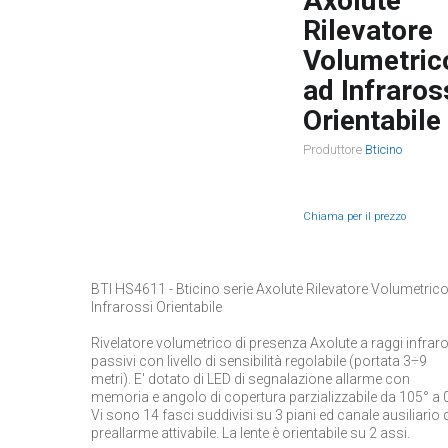
Axolute
Rilevatore
Volumetric
ad Infraros
Orientabile
Produttore
Bticino
Chiama per il prezzo
BTI HS4611 - Bticino serie Axolute Rilevatore Volumetric
Infrarossi Orientabile
Rivelatore volumetrico di presenza Axolute a raggi infrar
passivi con livello di sensibilità regolabile (portata 3÷9
metri). E' dotato di LED di segnalazione allarme con
memoria e angolo di copertura parzializzabile da 105° a 0
Vi sono 14 fasci suddivisi su 3 piani ed canale ausiliario 
preallarme attivabile. La lente è orientabile su 2 assi.