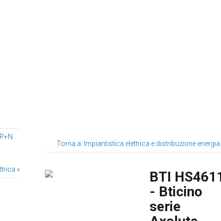
3P+N
Torna a: Impiantistica elettrica e distribuzione energia
trica »
BTI HS461
- Bticino
serie