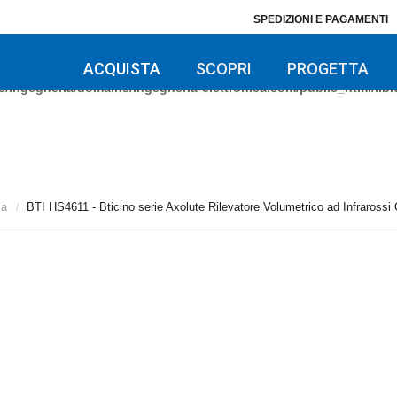
SPEDIZIONI E PAGAMENTI
/ingegneria/domains/ingegneria-elettronica.com/public_html/libra
/ingegneria/domains/ingegneria-elettronica.com/public_html/libra
ACQUISTA
SCOPRI
PROGETTA
/ingegneria/domains/ingegneria-elettronica.com/public_html/libra
ia
BTI HS4611 - Bticino serie Axolute Rilevatore Volumetrico ad Infrarossi 
/