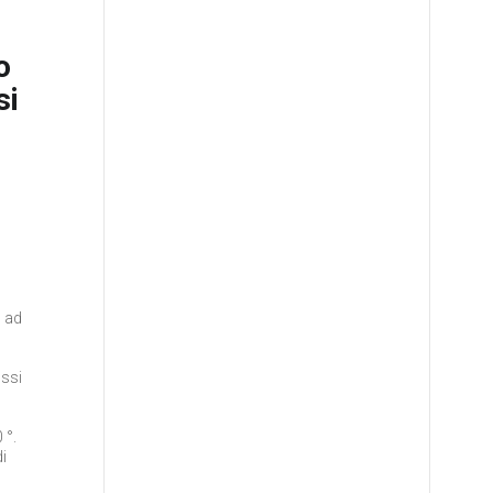
o
si
o ad
ossi
 °.
di