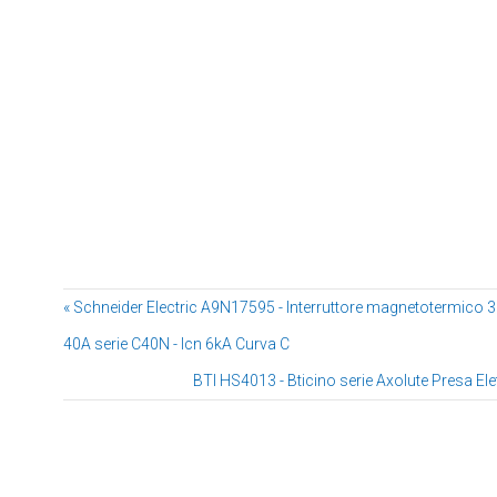
« Schneider Electric A9N17595 - Interruttore magnetotermico 
40A serie C40N - Icn 6kA Curva C
BTI HS4013 - Bticino serie Axolute Presa Elet