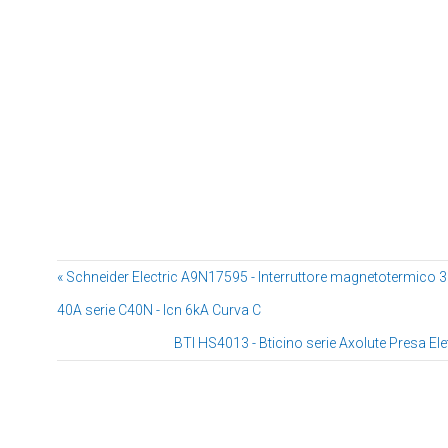
« Schneider Electric A9N17595 - Interruttore magnetotermico 
40A serie C40N - Icn 6kA Curva C
BTI HS4013 - Bticino serie Axolute Presa Elet