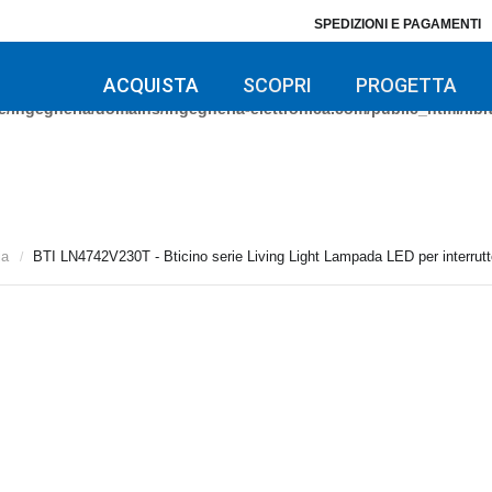
SPEDIZIONI E PAGAMENTI
/ingegneria/domains/ingegneria-elettronica.com/public_html/libra
/ingegneria/domains/ingegneria-elettronica.com/public_html/libra
ACQUISTA
SCOPRI
PROGETTA
/ingegneria/domains/ingegneria-elettronica.com/public_html/libra
ia
BTI LN4742V230T - Bticino serie Living Light Lampada LED per interrutto
/