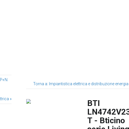
3P+N
Torna a: Impiantistica elettrica e distribuzione energia
trica »
BTI
LN4742V2
T - Bticino