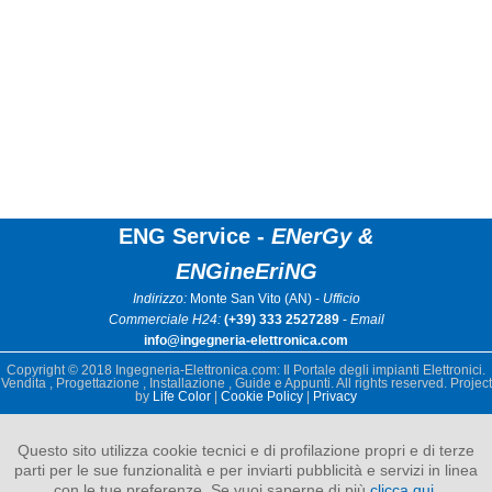
ENG Service -
ENerGy &
ENGineEriNG
Indirizzo:
Monte San Vito (AN) -
Ufficio
Commerciale H24:
(+39) 333 2527289
-
Email
info@ingegneria-elettronica.com
Copyright © 2018 Ingegneria-Elettronica.com: Il Portale degli impianti Elettronici.
Vendita , Progettazione , Installazione , Guide e Appunti. All rights reserved. Project
by
Life Color
|
Cookie Policy
|
Privacy
Questo sito utilizza cookie tecnici e di profilazione propri e di terze
parti per le sue funzionalità e per inviarti pubblicità e servizi in linea
con le tue preferenze. Se vuoi saperne di più
clicca qui
.