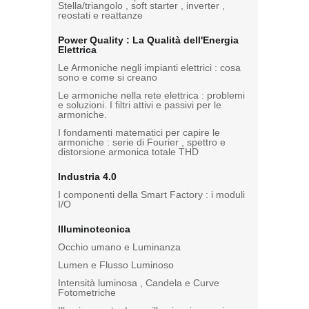
Stella/triangolo , soft starter , inverter ,
reostati e reattanze
Power Quality : La Qualità dell'Energia
Elettrica
Le Armoniche negli impianti elettrici : cosa
sono e come si creano
Le armoniche nella rete elettrica : problemi
e soluzioni. I filtri attivi e passivi per le
armoniche.
I fondamenti matematici per capire le
armoniche : serie di Fourier , spettro e
distorsione armonica totale THD
Industria 4.0
I componenti della Smart Factory : i moduli
I/O
Illuminotecnica
Occhio umano e Luminanza
Lumen e Flusso Luminoso
Intensità luminosa , Candela e Curve
Fotometriche