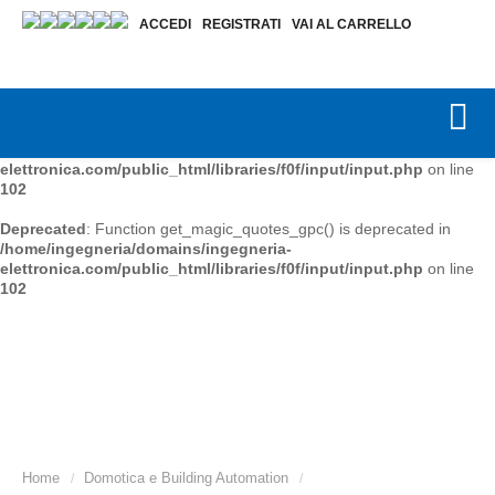
ACCEDI
REGISTRATI
VAI AL CARRELLO
Deprecated
: Function get_magic_quotes_gpc() is deprecated in
/home/ingegneria/domains/ingegneria-
elettronica.com/public_html/libraries/f0f/input/input.php
on line
102
Deprecated
: Function get_magic_quotes_gpc() is deprecated in
/home/ingegneria/domains/ingegneria-
elettronica.com/public_html/libraries/f0f/input/input.php
on line
102
Deprecated
: Function get_magic_quotes_gpc() is deprecated in
/home/ingegneria/domains/ingegneria-
elettronica.com/public_html/libraries/f0f/input/input.php
on line
102
Home
Domotica e Building Automation
/
/