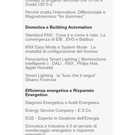
Obbligo di progetto secondo DM 37/08 e
Guida CEI 0-2
Perché scatta l'interruttore. Differenziale e
Magnetotermico "for dummies"
Domotica e Building Automation
Standard KNX : Cosa è e come è nato. La
convergenza di EIB , EHS e Batibus
KNX Easy Mode e System Mode : Le
modalità di configurazione del Konnex
Panoramica Smart Lighting ( Illuminazione
intelligente ) : DALI , KNX , Philps Hue,
Apple Homekit
Smart Lighting : la "luce che ti segue"
Disano Fosnova
Efficienza energetica e Risparmio
Energetico
Diagnosi Energetica o Audit Energetico
Energy Service Company - E.S.Co
EGE - Esperto in Gestione dell'Energia
Domotica e Industria 4.0 al servizio di
monitoraggio energetico e risparmio
energetico