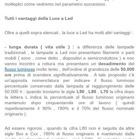
molteplici come vedremo nel parametro successivo.
Tutti i vantaggi della Luce a Led
Oltre a quelli sopra elencati , la luce a Led ha molti altri vantaggi :
- lunga durata ( vita utile ) :
a differenza delle lampade
tradizionali , le lampade a Led non presentano filamenti o parti
mobili ( sono , come detto , dispositivi a semiconduttore ) e non
vanno incontro a rottura ma presentano un
decadimento
del
flusso luminoso
molto lento , dell'ordine di grandezza delle
50.000
ore
prima di scendere significativamente . A tale proposito c'è
un'apposita nomenclatura per indicare il flusso luminoso
percentuale conservato dalla lampada al raggiungimento delle
50.000 h : quando troviamo le sigle
L90
,
L80
,
L70
la cifra dopo
la lettera L indica la
percentuale di flusso luminoso originario
mantenuto dopo cinquantamila ore di lavoro
( quindi
rispettivamente il 90% , l'80% e il 70% del flusso nominale
originario ).
Ad essere rigorosi , quando la cifra L80 non è seguita da altre
sigle Bxx e Cxx , l'80% di flusso originario è mantenuto dalla