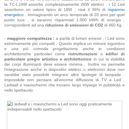
la TC-L24W assorbe complessivamente 26W elettrici , i 12 Led
assorbono un valore tipico di 18W , cioè il 36% di
risparmio
energetico
. Immaginando un arco temporale di 20 anni per quel
punto luce , si saranno risparmiati 1.000 kW/h di energia ,
corrispondenti ad una
riduzione di emissioni di CO2
di 460 Kg .
-
maggiore compattezza :
a parità di lumen emessi , i Led sono
estremamente più compatti . Questo implica un minore ingombro
e una più comoda progettazione anche in condizioni
architettoniche particolari come
ristrutturazioni
o
edifici di
particolare pregio artistico e architettonico
in cui la visibilità
dei corpi illuminanti deve essere minima . Inoltre ne permette
l'integrazione anche in dispositivi elettrici o elettronici dove non
sarebbe stato possibile integrare altre tipologie di lampade :
impossibile non pensare all'enorme diffusione di TV a Led ,
Ledwall e maxischermi che trovano largo impiego in pubblicità e
nello spettacolo.