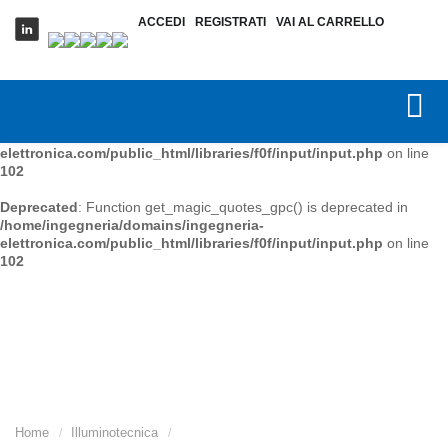
ACCEDI
REGISTRATI
VAI AL CARRELLO
Deprecated
: Function get_magic_quotes_gpc() is deprecated in
/home/ingegneria/domains/ingegneria-
elettronica.com/public_html/libraries/f0f/input/input.php
on line
102
Deprecated
: Function get_magic_quotes_gpc() is deprecated in
/home/ingegneria/domains/ingegneria-
elettronica.com/public_html/libraries/f0f/input/input.php
on line
102
Deprecated
: Function get_magic_quotes_gpc() is deprecated in
/home/ingegneria/domains/ingegneria-
elettronica.com/public_html/libraries/f0f/input/input.php
on line
102
Home
Illuminotecnica
/
/