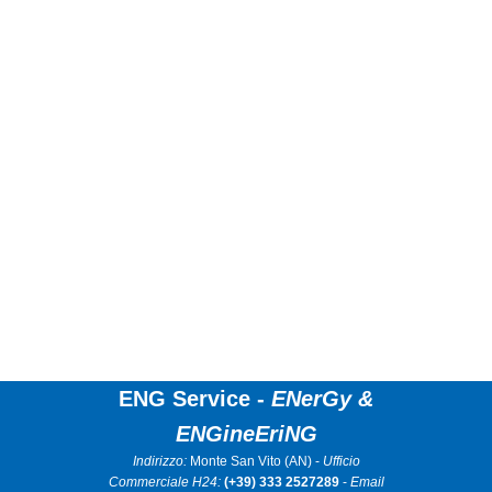
ENG Service -
ENerGy &
ENGineEriNG
Indirizzo:
Monte San Vito (AN) -
Ufficio
Commerciale H24:
(+39) 333 2527289
-
Email