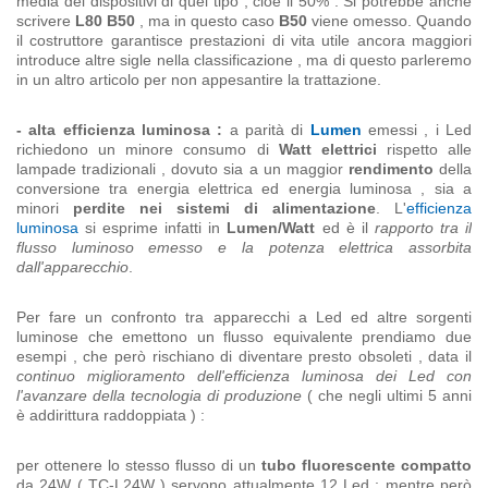
media dei dispositivi di quel tipo , cioè il 50% . Si potrebbe anche
scrivere
L80 B50
, ma in questo caso
B50
viene omesso. Quando
il costruttore garantisce prestazioni di vita utile ancora maggiori
introduce altre sigle nella classificazione , ma di questo parleremo
in un altro articolo per non appesantire la trattazione.
- alta efficienza luminosa :
a parità di
Lumen
emessi , i Led
richiedono un minore consumo di
Watt elettrici
rispetto alle
lampade tradizionali , dovuto sia a un maggior
rendimento
della
conversione tra energia elettrica ed energia luminosa , sia a
minori
perdite nei sistemi di alimentazione
. L'
efficienza
luminosa
si esprime infatti in
Lumen/Watt
ed è il
rapporto tra il
flusso luminoso emesso e la potenza elettrica assorbita
dall'apparecchio
.
Per fare un confronto tra apparecchi a Led ed altre sorgenti
luminose che emettono un flusso equivalente prendiamo due
esempi , che però rischiano di diventare presto obsoleti , data il
continuo miglioramento dell'efficienza luminosa dei Led con
l'avanzare della tecnologia di produzione
( che negli ultimi 5 anni
è addirittura raddoppiata ) :
per ottenere lo stesso flusso di un
tubo fluorescente compatto
da 24W ( TC-L24W ) servono attualmente 12 Led ; mentre però