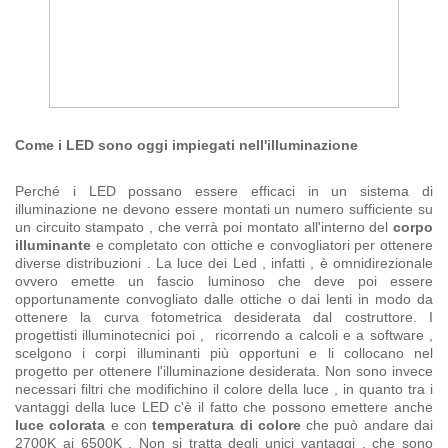
Come i LED sono oggi impiegati nell'illuminazione
Perché i LED possano essere efficaci in un sistema di
illuminazione ne devono essere montati un numero sufficiente su
un circuito stampato , che verrà poi montato all'interno del
corpo
illuminante
e completato con ottiche e convogliatori per ottenere
diverse distribuzioni . La luce dei Led , infatti , è omnidirezionale
ovvero emette un fascio luminoso che deve poi essere
opportunamente convogliato dalle ottiche o dai lenti in modo da
ottenere la curva fotometrica desiderata dal costruttore. I
progettisti illuminotecnici poi , ricorrendo a calcoli e a software ,
scelgono i corpi illuminanti più opportuni e li collocano nel
progetto per ottenere l'illuminazione desiderata. Non sono invece
necessari filtri che modifichino il colore della luce , in quanto tra i
vantaggi della luce LED c'è il fatto che possono emettere anche
luce colorata
e con
temperatura di colore
che può andare dai
2700K ai 6500K . Non si tratta degli unici vantaggi , che sono