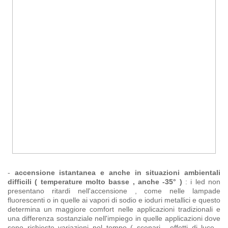
-
accensione istantanea e anche in situazioni ambientali
difficili ( temperature molto basse , anche -35° )
: i led non
presentano ritardi nell'accensione , come nelle lampade
fluorescenti o in quelle ai vapori di sodio e ioduri metallici e questo
determina un maggiore comfort nelle applicazioni tradizionali e
una differenza sostanziale nell'impiego in quelle applicazioni dove
sono richieste variazioni nel tempo ( scenari , effetti di luce ,