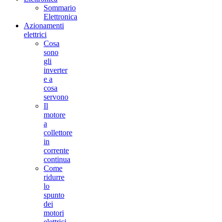
Sommario
Elettronica
Azionamenti
elettrici
Cosa
sono
gli
inverter
e a
cosa
servono
Il
motore
a
collettore
in
corrente
continua
Come
ridurre
lo
spunto
dei
motori
elettrici