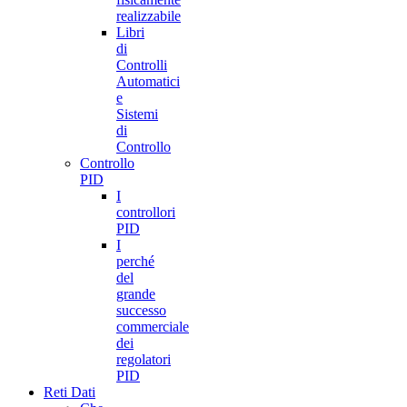
realizzabile
Libri
di
Controlli
Automatici
e
Sistemi
di
Controllo
Controllo
PID
I
controllori
PID
I
perché
del
grande
successo
commerciale
dei
regolatori
PID
Reti Dati