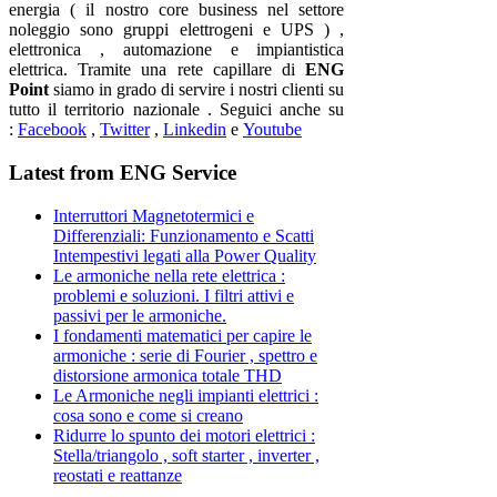
energia ( il nostro core business nel settore
noleggio sono gruppi elettrogeni e UPS ) ,
elettronica , automazione e impiantistica
elettrica. Tramite una rete capillare di
ENG
Point
siamo in grado di servire i nostri clienti su
tutto il territorio nazionale . Seguici anche su
:
Facebook
,
Twitter
,
Linkedin
e
Youtube
Latest from ENG Service
Interruttori Magnetotermici e
Differenziali: Funzionamento e Scatti
Intempestivi legati alla Power Quality
Le armoniche nella rete elettrica :
problemi e soluzioni. I filtri attivi e
passivi per le armoniche.
I fondamenti matematici per capire le
armoniche : serie di Fourier , spettro e
distorsione armonica totale THD
Le Armoniche negli impianti elettrici :
cosa sono e come si creano
Ridurre lo spunto dei motori elettrici :
Stella/triangolo , soft starter , inverter ,
reostati e reattanze