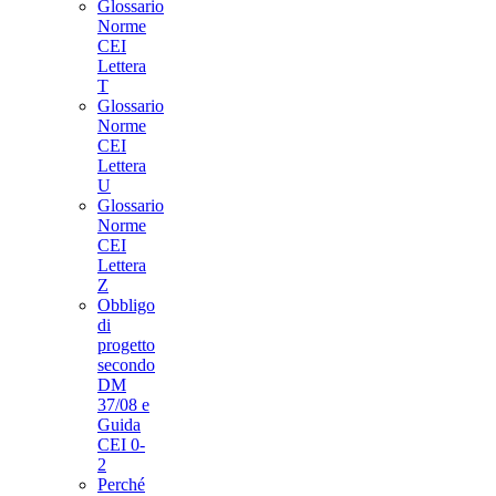
Glossario
Norme
CEI
Lettera
T
Glossario
Norme
CEI
Lettera
U
Glossario
Norme
CEI
Lettera
Z
Obbligo
di
progetto
secondo
DM
37/08 e
Guida
CEI 0-
2
Perché