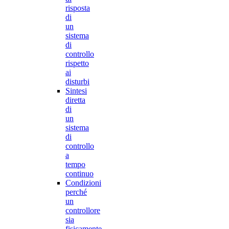
risposta
di
un
sistema
di
controllo
rispetto
ai
disturbi
Sintesi
diretta
di
un
sistema
di
controllo
a
tempo
continuo
Condizioni
perché
un
controllore
sia
fisicamente