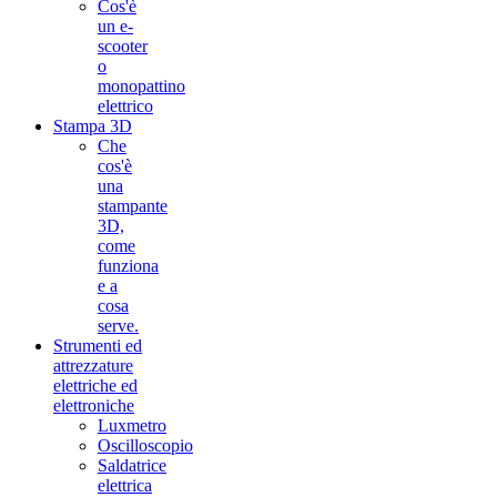
Cos'è
un e-
scooter
o
monopattino
elettrico
Stampa 3D
Che
cos'è
una
stampante
3D,
come
funziona
e a
cosa
serve.
Strumenti ed
attrezzature
elettriche ed
elettroniche
Luxmetro
Oscilloscopio
Saldatrice
elettrica