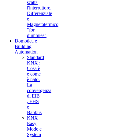
scatta
l'interruttore.
Differenziale
e
Magnetotermico
"for
dummies"
Domotica e
Building
Automation
Standard
KNX :
Cosa è
e come
è nato.
La
convergenza
di EIB
, EHS
e
Batibus
KNX
Easy
Mode e
System