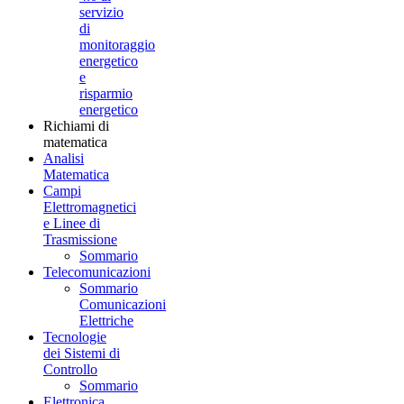
servizio
di
monitoraggio
energetico
e
risparmio
energetico
Richiami di
matematica
Analisi
Matematica
Campi
Elettromagnetici
e Linee di
Trasmissione
Sommario
Telecomunicazioni
Sommario
Comunicazioni
Elettriche
Tecnologie
dei Sistemi di
Controllo
Sommario
Elettronica