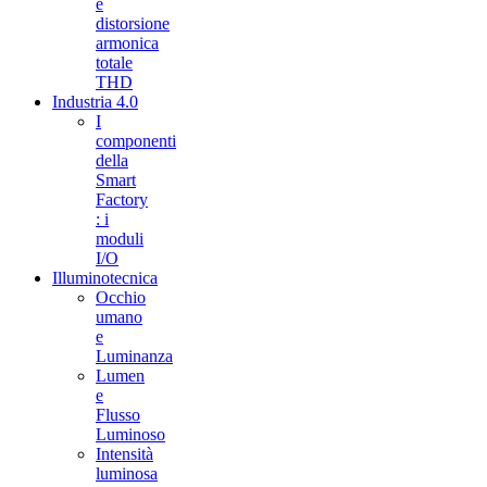
e
distorsione
armonica
totale
THD
Industria 4.0
I
componenti
della
Smart
Factory
: i
moduli
I/O
Illuminotecnica
Occhio
umano
e
Luminanza
Lumen
e
Flusso
Luminoso
Intensità
luminosa