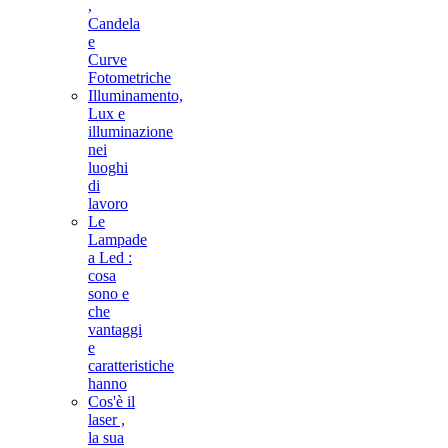
,
Candela
e
Curve
Fotometriche
Illuminamento,
Lux e
illuminazione
nei
luoghi
di
lavoro
Le
Lampade
a Led :
cosa
sono e
che
vantaggi
e
caratteristiche
hanno
Cos'è il
laser ,
la sua