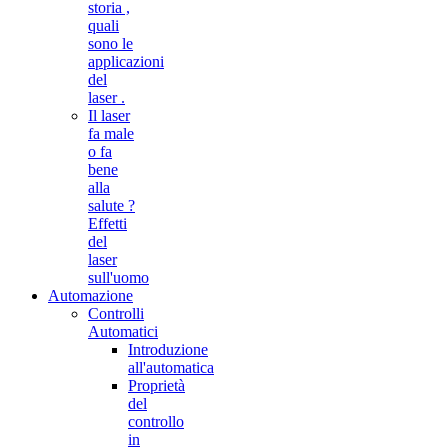
storia ,
quali
sono le
applicazioni
del
laser .
Il laser
fa male
o fa
bene
alla
salute ?
Effetti
del
laser
sull'uomo
Automazione
Controlli
Automatici
Introduzione
all'automatica
Proprietà
del
controllo
in