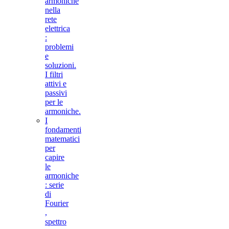
armoniche
nella
rete
elettrica
:
problemi
e
soluzioni.
I filtri
attivi e
passivi
per le
armoniche.
I
fondamenti
matematici
per
capire
le
armoniche
: serie
di
Fourier
,
spettro