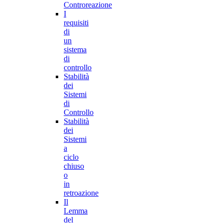
Controreazione
I
requisiti
di
un
sistema
di
controllo
Stabilità
dei
Sistemi
di
Controllo
Stabilità
dei
Sistemi
a
ciclo
chiuso
o
in
retroazione
Il
Lemma
del