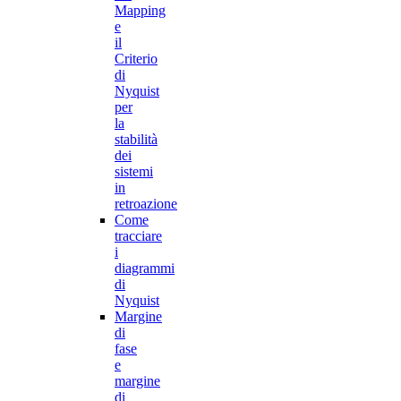
Mapping
e
il
Criterio
di
Nyquist
per
la
stabilità
dei
sistemi
in
retroazione
Come
tracciare
i
diagrammi
di
Nyquist
Margine
di
fase
e
margine
di