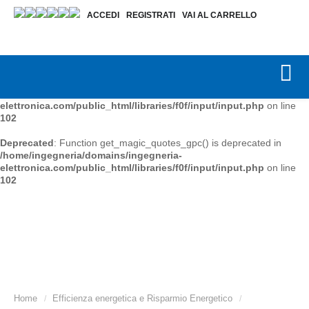
ACCEDI
REGISTRATI
VAI AL CARRELLO
Deprecated
: Function get_magic_quotes_gpc() is deprecated in
/home/ingegneria/domains/ingegneria-
elettronica.com/public_html/libraries/f0f/input/input.php
on line
102
Deprecated
: Function get_magic_quotes_gpc() is deprecated in
/home/ingegneria/domains/ingegneria-
elettronica.com/public_html/libraries/f0f/input/input.php
on line
102
Deprecated
: Function get_magic_quotes_gpc() is deprecated in
/home/ingegneria/domains/ingegneria-
elettronica.com/public_html/libraries/f0f/input/input.php
on line
102
Home
Efficienza energetica e Risparmio Energetico
/
/