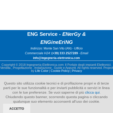
ENG Service -
ENerGy &
ENGineEriNG
Indirizzo:
Monte San Vito (AN) -
Ufficio
Commerciale H24:
(+39) 333 2527289
-
Email
info@ingegneria-elettronica.com
Copyright © 2018 Ingegneria-Elettronica.com: Il Portale degli impianti Elettronici.
Vendita , Progettazione , Installazione , Guide e Appunti. All rights reserved. Project
by
Life Color
|
Cookie Policy
|
Privacy
Questo sito utilizza cookie tecnici e di profilazione propri e di terze
parti per le sue funzionalità e per inviarti pubblicità e servizi in linea
con le tue preferenze. Se vuoi saperne di più
clicca qui
.
Chiudendo questo banner, scorrendo questa pagina o cliccando
qualunque suo elemento acconsenti all’uso dei cookie.
ACCETTO