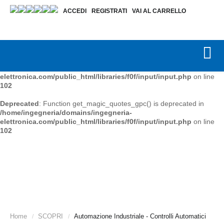
ACCEDI
REGISTRATI
VAI AL CARRELLO
Deprecated
: Function get_magic_quotes_gpc() is deprecated in
/home/ingegneria/domains/ingegneria-
elettronica.com/public_html/libraries/f0f/input/input.php
on line
102
Deprecated
: Function get_magic_quotes_gpc() is deprecated in
/home/ingegneria/domains/ingegneria-
elettronica.com/public_html/libraries/f0f/input/input.php
on line
102
Deprecated
: Function get_magic_quotes_gpc() is deprecated in
/home/ingegneria/domains/ingegneria-
elettronica.com/public_html/libraries/f0f/input/input.php
on line
102
Home
SCOPRI
Automazione Industriale - Controlli Automatici
/
/