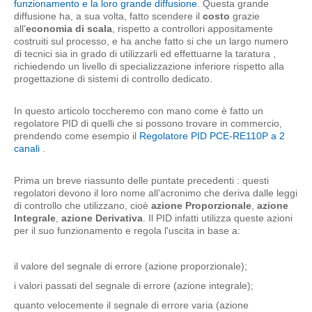
funzionamento e la loro grande diffusione
. Questa grande
diffusione ha, a sua volta, fatto scendere il
costo
grazie
all'
economia di scala
, rispetto a controllori appositamente
costruiti sul processo, e ha anche fatto si che un largo numero
di tecnici sia in grado di utilizzarli ed effettuarne la taratura ,
richiedendo un livello di specializzazione inferiore rispetto alla
progettazione di sistemi di controllo dedicato.
In questo articolo toccheremo con mano come è fatto un
regolatore PID di quelli che si possono trovare in commercio,
prendendo come esempio il
Regolatore PID PCE-RE110P a 2
canali
.
Prima un breve riassunto delle puntate precedenti : questi
regolatori devono il loro nome all’acronimo che deriva dalle leggi
di controllo che utilizzano, cioè
azione Proporzionale
,
azione
Integrale
,
azione Derivativa
. Il PID infatti utilizza queste azioni
per il suo funzionamento e regola l'uscita in base a:
il valore del segnale di errore (azione proporzionale);
i valori passati del segnale di errore (azione integrale);
quanto velocemente il segnale di errore varia (azione