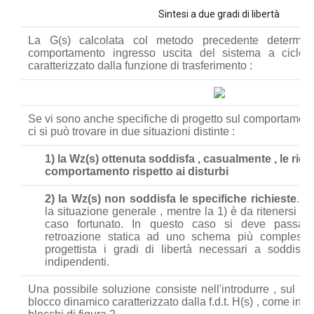
Sintesi a due gradi di libertà
La G(s) calcolata col metodo precedente determin
comportamento ingresso uscita del sistema a ciclo 
caratterizzato dalla funzione di trasferimento :
Se vi sono anche specifiche di progetto sul comportamento
ci si può trovare in due situazioni distinte :
1) la Wz(s) ottenuta soddisfa , casualmente , le rich
comportamento rispetto ai disturbi
2) la Wz(s) non soddisfa le specifiche richieste
. O
la situazione generale , mentre la 1) è da ritenersi p
caso fortunato. In questo caso si deve passa
retroazione statica ad uno schema più complesso
progettista i gradi di libertà necessari a soddisfa
indipendenti.
Una possibile soluzione consiste nell'introdurre , sul r
blocco dinamico caratterizzato dalla f.d.t. H(s) , come ind