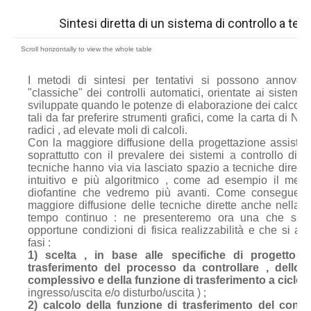
Sintesi diretta di un sistema di controllo a te
I metodi di sintesi per tentativi si possono annovera
"classiche" dei controlli automatici, orientate ai sistem
sviluppate quando le potenze di elaborazione dei calcolato
tali da far preferire strumenti grafici, come la carta di Nic
radici , ad elevate moli di calcoli.
Con la maggiore diffusione della progettazione assistita
soprattutto con il prevalere dei sistemi a controllo digit
tecniche hanno via via lasciato spazio a tecniche dirette
intuitivo e più algoritmico , come ad esempio il meto
diofantine che vedremo più avanti. Come conseguenz
maggiore diffusione delle tecniche dirette anche nella s
tempo continuo : ne presenteremo ora una che si pu
opportune condizioni di fisica realizzabilità e che si art
fasi :
1) scelta , in base alle specifiche di progetto e
trasferimento del processo da controllare , dello
complessivo e della funzione di trasferimento a ciclo 
ingresso/uscita e/o disturbo/uscita ) ;
2) calcolo della funzione di trasferimento del contro