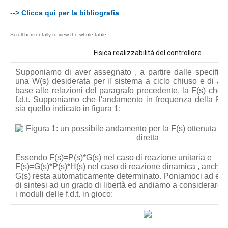
--> Clicca qui per la bibliografia
Fisica realizzabilità del controllore
Supponiamo di aver assegnato , a partire dalle specifiche
una W(s) desiderata per il sistema a ciclo chiuso e di ave
base alle relazioni del paragrafo precedente, la F(s) che 
f.d.t. Supponiamo che l'andamento in frequenza della F(s)
sia quello indicato in figura 1:
Essendo F(s)=P(s)*G(s) nel caso di reazione unitaria e
F(s)=G(s)*P(s)*H(s) nel caso di reazione dinamica , anche il
G(s) resta automaticamente determinato. Poniamoci ad es
di sintesi ad un grado di libertà ed andiamo a considerare l
i moduli delle f.d.t. in gioco: