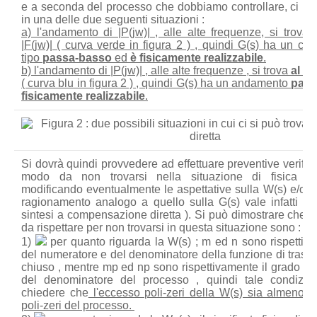
e a seconda del processo che dobbiamo controllare, ci po
in una delle due seguenti situazioni :
a) l'andamento di |P(jw)| , alle alte frequenze, si trova
|F(jw)| ( curva verde in figura 2 ) , quindi G(s) ha un c
tipo
passa-basso
ed
è fisicamente realizzabile
.
b) l'andamento di |P(jw)| , alle alte frequenze , si trova
al di
( curva blu in figura 2 ) , quindi G(s) ha un andamento
pass
fisicamente realizzabile
.
Si dovrà quindi provvedere ad effettuare preventive verifich
modo da non trovarsi nella situazione di fisica irrea
modificando eventualmente le aspettative sulla W(s) e/o s
ragionamento analogo a quello sulla G(s) vale infatti per
sintesi a compensazione diretta ). Si può dimostrare che d
da rispettare per non trovarsi in questa situazione sono :
1)
per quanto riguarda la W(s) ; m ed n sono rispettiva
del numeratore e del denominatore della funzione di trasfe
chiuso , mentre mp ed np sono rispettivamente il grado de
del denominatore del processo , quindi tale condizio
chiedere che
l'eccesso poli-zeri della W(s) sia almeno pa
poli-zeri del processo.