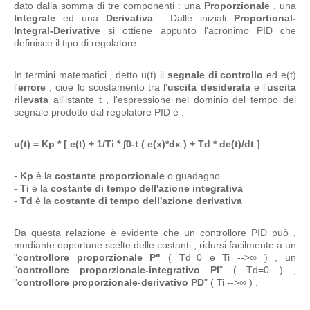
dato dalla somma di tre componenti : una
Proporzionale
, una
Integrale
ed una
Derivativa
. Dalle iniziali
Proportional-
Integral-Derivative
si ottiene appunto l'acronimo PID che
definisce il tipo di regolatore.
In termini matematici , detto u(t) il
segnale di controllo
ed e(t)
l'
errore
, cioè lo scostamento tra l'
uscita desiderata
e l'
uscita
rilevata
all'istante t , l'espressione nel dominio del tempo del
segnale prodotto dal regolatore PID è :
u(t) = Kp * [ e(t) + 1/Ti * ∫0-t ( e(x)*dx ) + Td * de(t)/dt ]
-
Kp
è la
costante proporzionale
o guadagno
-
Ti
è la
costante di tempo dell'azione integrativa
-
Td
è la
costante di tempo dell'azione derivativa
Da questa relazione è evidente che un controllore PID può ,
mediante opportune scelte delle costanti , ridursi facilmente a un
"
controllore proporzionale P"
( Td=0 e Ti -->∞ ) , un
"
controllore proporzionale-integrativo PI
" ( Td=0 ) ,
"
controllore proporzionale-derivativo PD
" ( Ti -->∞ ) .