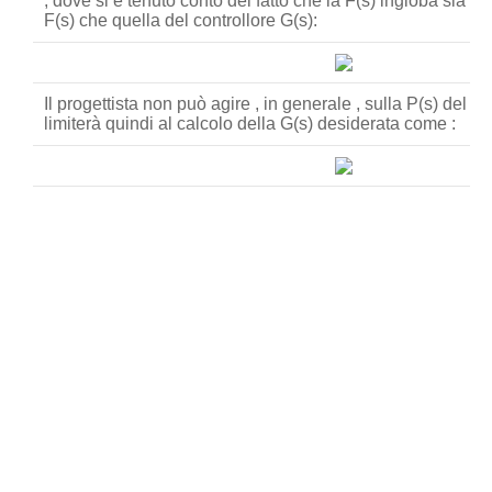
, dove si è tenuto conto del fatto che la F(s) ingloba sia la 
F(s) che quella del controllore G(s):
Il progettista non può agire , in generale , sulla P(s) del pr
limiterà quindi al calcolo della G(s) desiderata come :