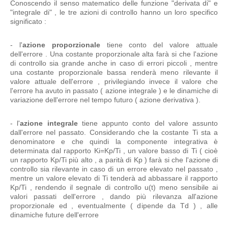
Conoscendo il senso matematico delle funzione "derivata di" e
"integrale di" , le tre azioni di controllo hanno un loro specifico
significato :
- l'
azione proporzionale
tiene conto del valore attuale
dell'errore . Una costante proporzionale alta farà si che l'azione
di controllo sia grande anche in caso di errori piccoli , mentre
una costante proporzionale bassa renderà meno rilevante il
valore attuale dell'errore , privilegiando invece il valore che
l'errore ha avuto in passato ( azione integrale ) e le dinamiche di
variazione dell'errore nel tempo futuro ( azione derivativa ).
- l'
azione integrale
tiene appunto conto del valore assunto
dall'errore nel passato. Considerando che la costante Ti sta a
denominatore e che quindi la componente integrativa è
determinata dal rapporto Ki=Kp/Ti , un valore basso di Ti ( cioè
un rapporto Kp/Ti più alto , a parità di Kp ) farà si che l'azione di
controllo sia rilevante in caso di un errore elevato nel passato ,
mentre un valore elevato di Ti tenderà ad abbassare il rapporto
Kp/Ti , rendendo il segnale di controllo u(t) meno sensibile ai
valori passati dell'errore , dando più rilevanza all'azione
proporzionale ed , eventualmente ( dipende da Td ) , alle
dinamiche future dell'errore