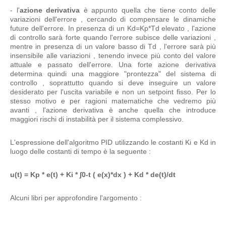
- l'
azione derivativa
è appunto quella che tiene conto delle
variazioni dell'errore , cercando di compensare le dinamiche
future dell'errore. In presenza di un Kd=Kp*Td elevato , l'azione
di controllo sarà forte quando l'errore subisce delle variazioni ,
mentre in presenza di un valore basso di Td , l'errore sarà più
insensibile alle variazioni , tenendo invece più conto del valore
attuale e passato dell'errore. Una forte azione derivativa
determina quindi una maggiore "prontezza" del sistema di
controllo , soprattutto quando si deve inseguire un valore
desiderato per l'uscita variabile e non un setpoint fisso. Per lo
stesso motivo e per ragioni matematiche che vedremo più
avanti , l'azione derivativa è anche quella che introduce
maggiori rischi di instabilità per il sistema complessivo.
L'espressione dell'algoritmo PID utilizzando le costanti Ki e Kd in
luogo delle costanti di tempo è la seguente :
u(t) = Kp * e(t) + Ki * ∫0-t ( e(x)*dx ) + Kd * de(t)/dt
Alcuni libri per approfondire l'argomento :